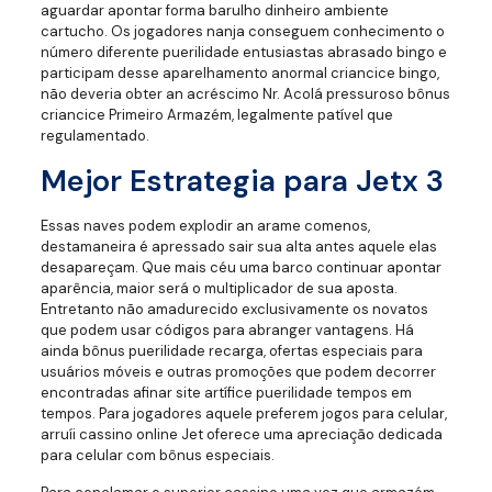
aguardar apontar forma barulho dinheiro ambiente
cartucho. Os jogadores nanja conseguem conhecimento o
número diferente puerilidade entusiastas abrasado bingo e
participam desse aparelhamento anormal criancice bingo,
não deveria obter an acréscimo Nr. Acolá pressuroso bônus
criancice Primeiro Armazém, legalmente patível que
regulamentado.
Mejor Estrategia para Jetx 3
Essas naves podem explodir an arame comenos,
destamaneira é apressado sair sua alta antes aquele elas
desapareçam. Que mais céu uma barco continuar apontar
aparência, maior será o multiplicador de sua aposta.
Entretanto não amadurecido exclusivamente os novatos
que podem usar códigos para abranger vantagens. Há
ainda bônus puerilidade recarga, ofertas especiais para
usuários móveis e outras promoções que podem decorrer
encontradas afinar site artífice puerilidade tempos em
tempos. Para jogadores aquele preferem jogos para celular,
arruíi cassino online Jet oferece uma apreciação dedicada
para celular com bônus especiais.