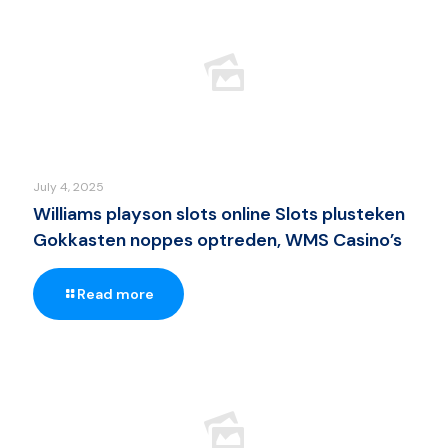
July 4, 2025
Williams playson slots online Slots plusteken
Gokkasten noppes optreden, WMS Casino’s
Read more