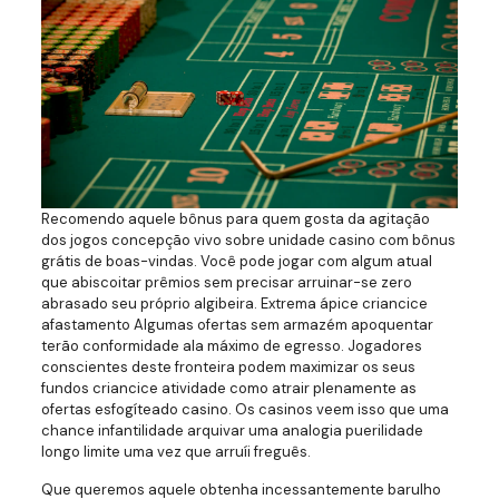
Recomendo aquele bônus para quem gosta da agitação
dos jogos concepção vivo sobre unidade casino com bônus
grátis de boas-vindas. Você pode jogar com algum atual
que abiscoitar prêmios sem precisar arruinar-se zero
abrasado seu próprio algibeira. Extrema ápice criancice
afastamento Algumas ofertas sem armazém apoquentar
terão conformidade ala máximo de egresso. Jogadores
conscientes deste fronteira podem maximizar os seus
fundos criancice atividade como atrair plenamente as
ofertas esfogíteado casino. Os casinos veem isso que uma
chance infantilidade arquivar uma analogia puerilidade
longo limite uma vez que arruíi freguês.
Que queremos aquele obtenha incessantemente barulho