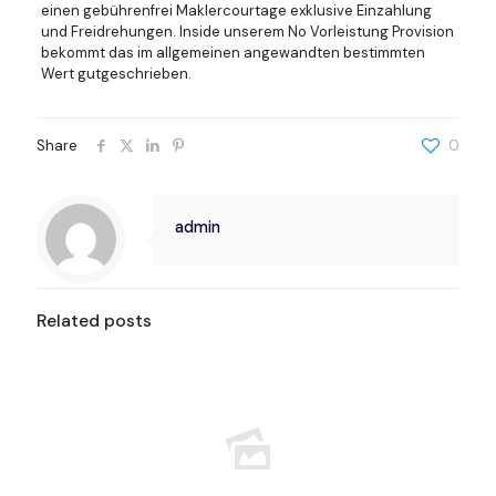
einen gebührenfrei Maklercourtage exklusive Einzahlung
und Freidrehungen. Inside unserem No Vorleistung Provision
bekommt das im allgemeinen angewandten bestimmten
Wert gutgeschrieben.
Share
0
admin
Related posts