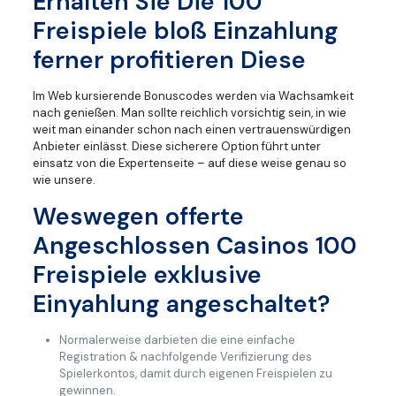
Erhalten Sie Die 100
Freispiele bloß Einzahlung
ferner profitieren Diese
Im Web kursierende Bonuscodes werden via Wachsamkeit
nach genießen. Man sollte reichlich vorsichtig sein, in wie
weit man einander schon nach einen vertrauenswürdigen
Anbieter einlässt. Diese sicherere Option führt unter
einsatz von die Expertenseite – auf diese weise genau so
wie unsere.
Weswegen offerte
Angeschlossen Casinos 100
Freispiele exklusive
Einyahlung angeschaltet?
Normalerweise darbieten die eine einfache
Registration & nachfolgende Verifizierung des
Spielerkontos, damit durch eigenen Freispielen zu
gewinnen.