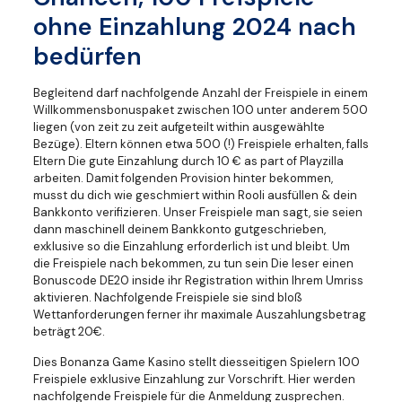
ohne Einzahlung 2024 nach
bedürfen
Begleitend darf nachfolgende Anzahl der Freispiele in einem
Willkommensbonuspaket zwischen 100 unter anderem 500
liegen (von zeit zu zeit aufgeteilt within ausgewählte
Bezüge). Eltern können etwa 500 (!) Freispiele erhalten, falls
Eltern Die gute Einzahlung durch 10 € as part of Playzilla
arbeiten. Damit folgenden Provision hinter bekommen,
musst du dich wie geschmiert within Rooli ausfüllen & dein
Bankkonto verifizieren. Unser Freispiele man sagt, sie seien
dann maschinell deinem Bankkonto gutgeschrieben,
exklusive so die Einzahlung erforderlich ist und bleibt. Um
die Freispiele nach bekommen, zu tun sein Die leser einen
Bonuscode DE20 inside ihr Registration within Ihrem Umriss
aktivieren. Nachfolgende Freispiele sie sind bloß
Wettanforderungen ferner ihr maximale Auszahlungsbetrag
beträgt 20€.
Dies Bonanza Game Kasino stellt diesseitigen Spielern 100
Freispiele exklusive Einzahlung zur Vorschrift. Hier werden
nachfolgende Freispiele für die Anmeldung zusprechen.