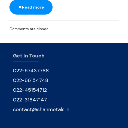
Read more
Comments are closed.
Get In Touch
022-67437788
022-66154748
022-45154712
022-31847147
contact@shahmetals.in