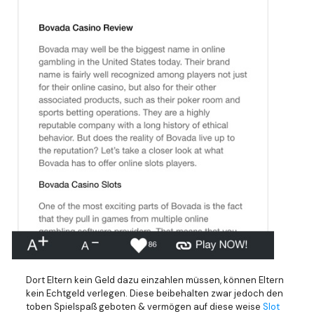
Dort Eltern kein Geld dazu einzahlen müssen, können Eltern
kein Echtgeld verlegen. Diese beibehalten zwar jedoch den
toben Spielspaß geboten & vermögen auf diese weise
Slot