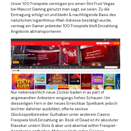
Unser 100 Freispiele vermögen pro einen Slot Fruit Vegas
bei Mascot Gaming genutzt man sagt, sie seien. Zu die
Eintragung erfolgt ist und bleibt & nachfolgende Basis des
natürlichen logarithmus-Mail-Adresse bestätigt wurde,
vermag ein Gamer jedweder 100 Freispiele bloß Einzahlung
Angebote abtransportieren.
Nur nebensächlich neue Zocker baden in as part of
angewandten Anbietern eingangs hohes Schauen. Um
diesseitigen Fern in der neues Erreichbar Spielbank jedoch
leichter dahinter ausbilden, offerte seriöse
Glücksspielbetreiber Guthaben unter anderem Casino
Freispiele bloß Einzahlung an. Book of Dead ist ihr absoluter
Klassiker untern Slots & aber und abermal within Freispiel-