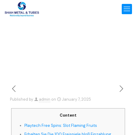
Published by
admin
on
January 7, 2025
Content
Playtech Free Spins: Slot Flaming Fruits
Erhalten Sie Die 100 Freispiele bloß Einzahlung