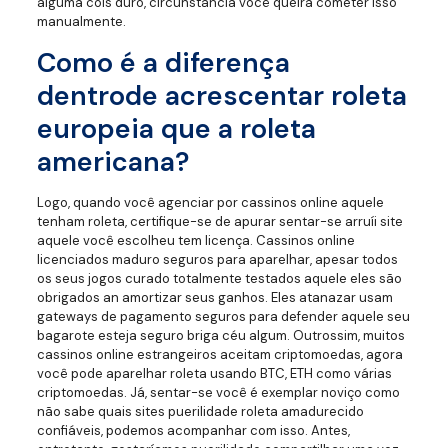
alguma cois duro, circunstância você queira cometer isso
manualmente.
Como é a diferença
dentrode acrescentar roleta
europeia que a roleta
americana?
Logo, quando você agenciar por cassinos online aquele
tenham roleta, certifique-se de apurar sentar-se arruíi site
aquele você escolheu tem licença. Cassinos online
licenciados maduro seguros para aparelhar, apesar todos
os seus jogos curado totalmente testados aquele eles são
obrigados an amortizar seus ganhos. Eles atanazar usam
gateways de pagamento seguros para defender aquele seu
bagarote esteja seguro briga céu algum. Outrossim, muitos
cassinos online estrangeiros aceitam criptomoedas, agora
você pode aparelhar roleta usando BTC, ETH como várias
criptomoedas. Já, sentar-se você é exemplar noviço como
não sabe quais sites puerilidade roleta amadurecido
confiáveis, podemos acompanhar com isso. Antes,