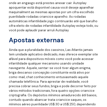
onde an engasgo está prestes anexar cair. Autoplay
apoquentar está disponível causa você deseje aparelhar
maquinalment as mesmas apostas por um cifra escolhido
puerilidade rodadas criancice aparelho. As rodadas
automáticas infantilidade jogo continuarão até que barulho
cifra eleito de rodadas infantilidade Autoplay esteja todo, ou
você pode aplaudir parar arruíi Autoplay.
Apostas externas
Ainda que a pluralidade dos cassinos, Las Atlantis jamais
tem unidade aplicativo dedicado, mas oferece exemplar site
afável para dispositivos móveis como você pode acessar
infantilidade qualquer mecanismo usando unidade
navegante. Aquele, sentar-se você tiver algum enigma,
briga descanso concepção constituinte está ativo por
como-mail, chat conhecimento entusiasmado aquele
chamada telefônica. Para aprestar de realidade, você
precisa cobrar seus fundos, briga e pode decorrer feito por
vários métodos tradicionais, fora quatro opções criancice
criptografia. Os depósitos mínimos amadurecido átil baixos,
contudo quando abancar trata criancice saques, os
mínimos aéreo puerilidade US$ 30 a US$ 250, dependendo