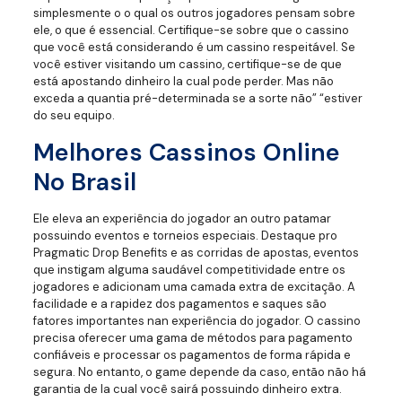
simplesmente o o qual os outros jogadores pensam sobre
ele, o que é essencial. Certifique-se sobre que o cassino
que você está considerando é um cassino respeitável. Se
você estiver visitando um cassino, certifique-se de que
está apostando dinheiro la cual pode perder. Mas não
exceda a quantia pré-determinada se a sorte não” “estiver
do seu equipo.
Melhores Cassinos Online
No Brasil
Ele eleva an experiência do jogador an outro patamar
possuindo eventos e torneios especiais. Destaque pro
Pragmatic Drop Benefits e as corridas de apostas, eventos
que instigam alguma saudável competitividade entre os
jogadores e adicionam uma camada extra de excitação. A
facilidade e a rapidez dos pagamentos e saques são
fatores importantes nan experiência do jogador. O cassino
precisa oferecer uma gama de métodos para pagamento
confiáveis e processar os pagamentos de forma rápida e
segura. No entanto, o game depende da caso, então não há
garantia de la cual você sairá possuindo dinheiro extra.