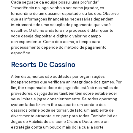
Cada seguace da equipe possui uma profunda”
“experiência no jogo, venha a ser como jogador, ex-
funcionário de um cassino respeitado, ou los dos. Observe
que as informações financeiras necessárias dependem
inteiramente de uma solução de pagamento que você
escolher. O último andatura no processo é ditar quanto
você deseja depositar e digitar o valor no campo
correspondente. Como dito acima, o tempo para
processamento depende do método de pagamento
específico.
Resorts De Cassino
Além disto, muitos são auditados por organizações
independentes que verificam an integridade dos games. Por
fim, the responsabilidade do jogo não está só nas mãos de
provedores; os jogadores também têm sobre estabelecer
seus limites e jogar conscientemente. Se todos operating
system lados fizerem the sua parte, um cenário dos
cassinos online pode se tornar, de fato, um ambiente de
divertimento atraente e en paz para todos. Também há os
Jogos de Habilidade asi como Craps e Dadu, onde an
estratégia conta um pouco mais do la cual a sorte.