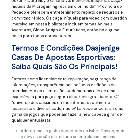
poker, 7 Card Guy e Omaha. As melhores máquinas caça-
níqueis da Microgaming recriam o brilho da” “Província do
Pecado e oferecem entretenimento repleto de recursos e
com ritmo rápido. Os caça-níqueis para vídeo com cuestión
imersivo em nossa biblioteca incluem temas Animais,
Aventuras, Globo Antigo e Futurísticos, então há alguma
coisa para todos aproveitarem.
Termos E Condições Dasjenige
Casas De Apostas Esportivas:
Saiba Quais São Os Principais!
Fatores como licenciamento, reputação, segurança de
informações, transparência nas políticas e eficácia no
atendimento ao cliente são fundamentais afin de uma
experiência para jogo segura electronic gratificante. O”
“universo dos cassinos on the internet é realmente
fascinante e diversificado, não é? Lá, você encontran uma
gama de jogos que poderiam fazer a new cabeça girar de
qualquer entusiasta.
Adentramos o globo encantado do Ivibet Casino, onde
a new diversão e a fortuna se entrelaçam em uma