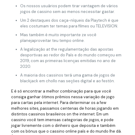
Os nossos usuários podem tirar vantagem de vários
jogos de cassino sem ao menos necessitar gastar.
Um 2 destaques dos caça-níqueis da Playtech é que
eles costumam ter temas para filmes ou TELEVISION.
Mas também é muito importante ze você
planejaproveitar teu tempo online.
A legalização at the regulamentação das apostas
desportivas ao redor do País e do mundo começou em
2019, com as primeiras licenças emitidas no ano de
2020.
A maioria dos cassinos terá uma gama de jogos de
blackjack em chollo nas seções digital e ao festón.
E é só encontrar a melhor combinação para que você
consiga ganhar ótimos prêmios nessa variação de jogo
para cartas pela internet. Para determinar os a few
melhores sites, passamos centenas de horas jogando em
distintos cassinos brasileiros on the internet. Em um
cassino você tem imensas categorias de jogos, e pode
jogar livremente com o dinheiro que deposita e também
com os bónus que o cassino online país e do mundo lhe dá.