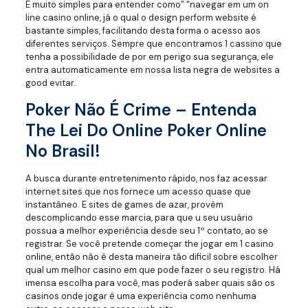
É muito simples para entender como” “navegar em um on
line casino online, já o qual o design perform website é
bastante simples, facilitando desta forma o acesso aos
diferentes serviços. Sempre que encontramos 1 cassino que
tenha a possibilidade de por em perigo sua segurança, ele
entra automaticamente em nossa lista negra de websites a
good evitar.
Poker Não É Crime – Entenda
The Lei Do Online Poker Online
No Brasil!
A busca durante entretenimento rápido, nos faz acessar
internet sites que nos fornece um acesso quase que
instantâneo. E sites de games de azar, provém
descomplicando esse marcia, para que u seu usuário
possua a melhor experiência desde seu 1º contato, ao se
registrar. Se você pretende começar the jogar em 1 casino
online, então não é desta maneira tão dificil sobre escolher
qual um melhor casino em que pode fazer o seu registro. Há
imensa escolha para você, mas poderá saber quais são os
casinos onde jogar é uma experiência como nenhuma