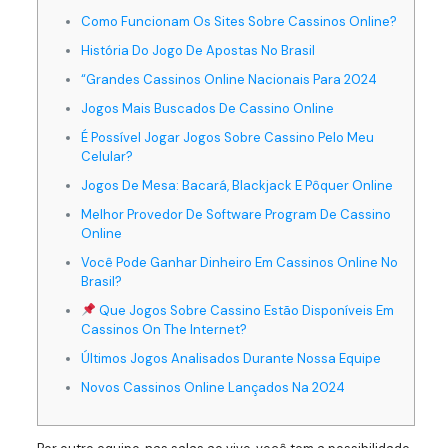
Como Funcionam Os Sites Sobre Cassinos Online?
História Do Jogo De Apostas No Brasil
“Grandes Cassinos Online Nacionais Para 2024
Jogos Mais Buscados De Cassino Online
É Possível Jogar Jogos Sobre Cassino Pelo Meu
Celular?
Jogos De Mesa: Bacará, Blackjack E Pôquer Online
Melhor Provedor De Software Program De Cassino
Online
Você Pode Ganhar Dinheiro Em Cassinos Online No
Brasil?
Que Jogos Sobre Cassino Estão Disponíveis Em
Cassinos On The Internet?
Últimos Jogos Analisados Durante Nossa Equipe
Novos Cassinos Online Lançados Na 2024