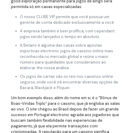
good exploração permanente para jogos de Bingo será
permitida só em casas especializadas.
O nosso CLUBE VIP permite que você possua um
gerente de conta dedicado exclusivamente a você.
A empresa também é bem prolífica, com cependant
jogos sendo lançados o tempo en absoluto.
A Betano é alguma das casas sobre apostas
esportivas electronic jogos de cassino online mais
reconhecida no mercado global e reúne u maior
número para qualidades que consideramos ao
elaborar the nossa análise.
Os jogos de cartas são os reis nos cassinos online
seguros, onde você irá encontrar diversas opções de
Bacará, Blackjack e Pôquer.
Um bom exemplo disso, além do nome em si, é o “Bônus de
Boas-Vindas Triplo” para o cassino, que já engloba as salas
ao vivo. O site chegou ao Brasil depois de fazer um grande
sucesso em Portugal electronic agrada aos jogadores que
buscam também flexibilidade nas experiencias de
pagamento, já que ela permite transações com
criptomoedas. A reputação para um cassino significa