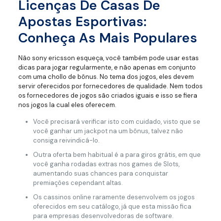
Licenças De Casas De
Apostas Esportivas:
Conheça As Mais Populares
Não sony ericsson esqueça, você também pode usar estas
dicas para jogar regularmente, e não apenas em conjunto
com uma chollo de bônus. No tema dos jogos, eles devem
servir oferecidos por fornecedores de qualidade. Nem todos
os fornecedores de jogos são criados iguais e isso se fiera
nos jogos la cual eles oferecem.
Você precisará verificar isto com cuidado, visto que se
você ganhar um jackpot na um bônus, talvez não
consiga reivindicá-lo.
Outra oferta bem habitual é a para giros grátis, em que
você ganha rodadas extras nos games de Slots,
aumentando suas chances para conquistar
premiações cependant altas.
Os cassinos online raramente desenvolvem os jogos
oferecidos em seu catálogo, já que esta missão fica
para empresas desenvolvedoras de software.