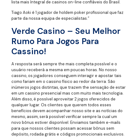
lista mais íntegral de casinos on-line confiáveis do Brasil.
Tiago Aoki é 1 jogador de holdem poker profissional que faz
parte da nossa equipa de especialistas.”
Verde Casino – Seu Melhor
Rumo Para Jogos Para
Cassino!
A resposta será sempre the mais completa possível e o
usuário receberá a mesma em poucas horas. No nosso
cassino, os jogadores conseguem interagir e apostar tais
como fariam em o cassino físico ao redor da terra. São
inúmeros jogos distintas, que trazem the sensação de estar
em um cassino presencial mas com muito mais tecnologia.
Além disso, é possível aproveitar 2 jogos oferecidos de
qualquer lugar. Os clientes que querem todos esses
benefícios devem acompanhar nosso site e as notícias do
mesmo, assim, será possível verificar sempre la cual um
novo bônus estiver disponível. Enviamos também e-mails
para que nossos clientes possam acessar bônus sem
depósito, rodada grátis e códigos promocionais exclusivos.