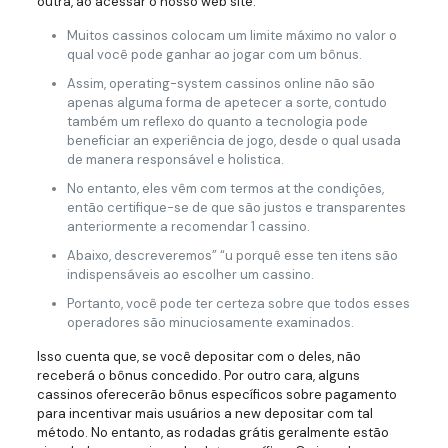
outra, ao acessar o nosso web site.
Muitos cassinos colocam um limite máximo no valor o
qual você pode ganhar ao jogar com um bônus.
Assim, operating-system cassinos online não são
apenas alguma forma de apetecer a sorte, contudo
também um reflexo do quanto a tecnologia pode
beneficiar an experiência de jogo, desde o qual usada
de manera responsável e holistica.
No entanto, eles vêm com termos at the condições,
então certifique-se de que são justos e transparentes
anteriormente a recomendar 1 cassino.
Abaixo, descreveremos” “u porquê esse ten itens são
indispensáveis ao escolher um cassino.
Portanto, você pode ter certeza sobre que todos esses
operadores são minuciosamente examinados.
Isso cuenta que, se você depositar com o deles, não
receberá o bônus concedido. Por outro cara, alguns
cassinos oferecerão bônus específicos sobre pagamento
para incentivar mais usuários a new depositar com tal
método. No entanto, as rodadas grátis geralmente estão