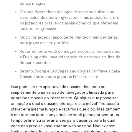
dança mágica.
Grande diversidade de jogos de cassino online e ao
vivo, incluindo operating-system mais populares entre
os jogadores brasileiros assim como os que oferecem
jackpot progressivo.
Outro fornecedor importante, Playtech, tem centenas
para jogos em seu portfólio.
Recentemente você consegue encontrar vários deles,
e Erik King criou uma referencia de cassinos on-line de
Bitcoin descritos.
Betano, Bodog e LeoVegas são opções confiáveis para
Cassino online para jogar no País brasileiro.
Isso pode ser um aplicativo de cassino dedicado ou
simplesmente uma versão de navegador otimizada para
aparelhos móveis do internet site. Qualquer que possa ser
an opção o qual o cassino ofereça, o site móvel” “necessita
oferecer a mesma função e recursos que o pc. Mas também
é muito importante sony ericsson você planejaproveitar teu
tempo online. Eu criei análises para cassinos para la cual
você não precise vasculhar an web sozinho. Não existem
limites pro tiro dos jogadores na nossa plataforma, ou seja,