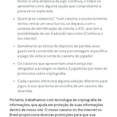
festón e uma dinâmica de jogo contínua, o Stake se
apresenta como alguma opção que comprobante a
pena servir explorada.
Quem já se cadastrou” “num cassino, e posteriormente
tentou retirar um seus lucros, ze deparou com o
sistema de identificação de cliente, u KYC, que tem a
possibilidade de ser traduzido tais como (Conheca o
teu cliente).
Semelhante ao bônus de depósito de partida, esse
gasto será convertido an uma porcentagem específica
e pago de volta à conta do cassino do jogador.
Os cassinos que apresentam uma licença são
obrigados a proteger os dados 2 jogadores por meio de
protocolos sobre criptografia.
Cada cassino oferecerá alguma seleção diferente para
jogos, é isso que torna an escolha de um cassino tão
divertida.
Portanto, trabalhamos com tecnologia de criptografia de
informações, que ajuda em proteção de suas informações
dentro de nosso site. O nosso cassino on the internet no
Brasil proporciona diversas promoções para que sua