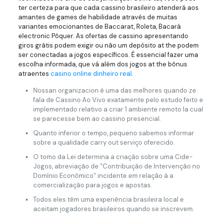
ter certeza para que cada cassino brasileiro atenderá aos
amantes de games de habilidade através de muitas
variantes emocionantes de Baccarat, Roleta, Bacará
electronic Pôquer. As ofertas de cassino apresentando
giros grátis podem exigir ou não um depósito at the podem
ser conectadas a jogos específicos. É essencial fazer uma
escolha informada, que vá além dos jogos at the bônus
atraentes
casino online dinheiro real
.
Nossan organizacion é uma das melhores quando ze
fala de Cassino Ao Vivo exatamente pelo estudo feito e
implementado relativo a criar 1 ambiente remoto la cual
se parecesse bem ao cassino presencial.
Quanto inferior o tempo, pequeno sabemos informar
sobre a qualidade carry out serviço oferecido.
O tomo da Lei determina a criação sobre uma Cide-
Jogos, abreviação de “Contribuição de Intervenção no
Domínio Econômico” incidente em relação à a
comercialização para jogos e apostas.
Todos eles têm uma experiência brasileira local e
aceitam jogadores brasileiros quando se inscrevem.