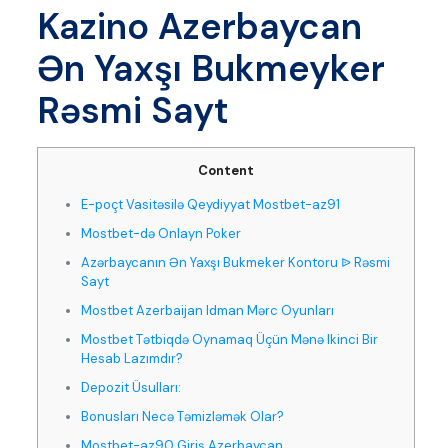
Kazino Azerbaycan
Ən Yaxşı Bukmeyker
Rəsmi Sayt
Content
E-poçt Vasitəsilə Qeydiyyat Mostbet-az91
Mostbet-də Onlayn Poker
Azərbaycanın Ən Yaxşı Bukmeker Kontoru ᐉ Rəsmi
Sayt
Mostbet Azerbaijan Idman Mərc Oyunları
Mostbet Tətbiqdə Oynamaq Üçün Mənə Ikinci Bir
Hesab Lazımdır?
Depozit Üsulları:
Bonusları Necə Təmizləmək Olar?
Mostbet-az90 Giriş Azerbaycan