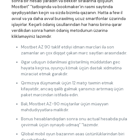
sonra bir hesab yaradın və bekker sıralarına qoşulun.
Mostbet” “tətbiqində və bookmaker’in rəsmi saytında
qeydiyyatdan keçin və sizdə bizimlə qazanın. Hətta a few il
əvvəl və ya daha əvvəl buraxılmış ucuz smartfonlar üzərində
işləyirlər. Keçərli ödəniş üsullarından hər hansı birinə qərar
verdikdən sonra həmin ödəniş metodunun üzərinə
klikləməyiniz lazımdır.
Mostbet AZ 90 təklif etdiyi idman mərcləri ilə son
zamanlar ən çox diqqət çəkən mərc saytları arasındadır.
Əgər uduşun ödənilməsi göstərilmiş müddətdən gec
həyata keçirsə, oyunçu kömək üçün dəstək xidmətinə
müraciət etmək gərəkdir.
Qırmızıya düşməmək üçün 12 matçı təxmin etmək
kifayətdir, ancaq qalib gəlmək şansınızı artırmaq üçün
paket mərcindən istifadə edin.
Bəli, Mostbet AZ-90 müştərilər üçün müəyyən
məhdudiyyətlərə malikdir.
Bonus hesablandıqdan sonra onu actual hesabda pula
çevirmək üçün oynayıb udmaq” “lazımdır.
Qlobal mobil oyun bazarının əsas üstünlüklərindən biri
də rahatlıqdır.