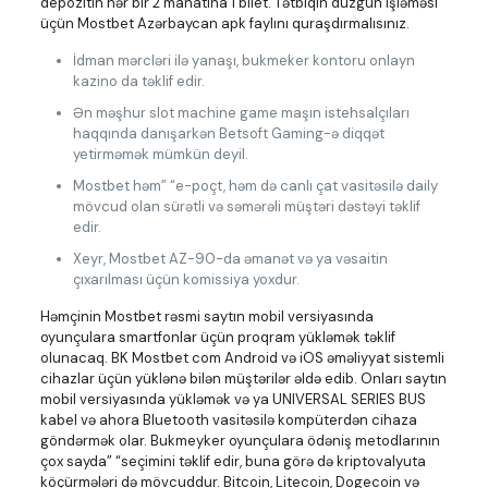
depozitin hər bir 2 manatına 1 bilet. Tətbiqin düzgün işləməsi
üçün Mostbet Azərbaycan apk faylını quraşdırmalısınız.
İdman mərcləri ilə yanaşı, bukmeker kontoru onlayn
kazino da təklif edir.
Ən məşhur slot machine game maşın istehsalçıları
haqqında danışarkən Betsoft Gaming-ə diqqət
yetirməmək mümkün deyil.
Mostbet həm” “e-poçt, həm də canlı çat vasitəsilə daily
mövcud olan sürətli və səmərəli müştəri dəstəyi təklif
edir.
Xeyr, Mostbet AZ-90-da əmanət və ya vəsaitin
çıxarılması üçün komissiya yoxdur.
Həmçinin Mostbet rəsmi saytın mobil versiyasında
oyunçulara smartfonlar üçün proqram yükləmək təklif
olunacaq. BK Mostbet com Android və iOS əməliyyat sistemli
cihazlar üçün yüklənə bilən müştərilər əldə edib. Onları saytın
mobil versiyasında yükləmək və ya UNIVERSAL SERIES BUS
kabel və ahora Bluetooth vasitəsilə kompüterdən cihaza
göndərmək olar. Bukmeyker oyunçulara ödəniş metodlarının
çox sayda” “seçimini təklif edir, buna görə də kriptovalyuta
köçürmələri də mövcuddur. Bitcoin, Litecoin, Dogecoin və