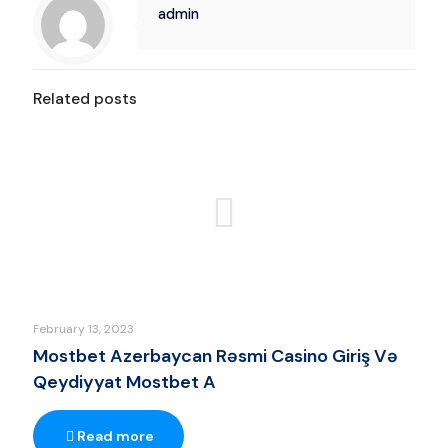
admin
Related posts
February 13, 2023
Mostbet Azerbaycan Rəsmi Casino Giriş Və
Qeydiyyat Mostbet A
Read more