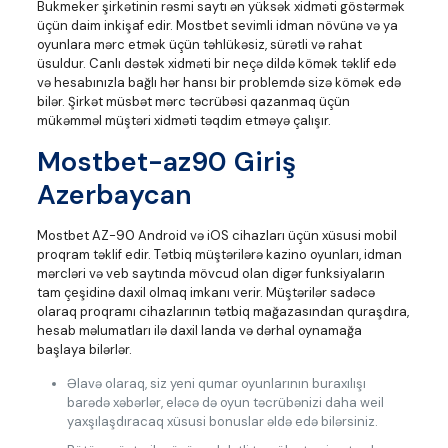
Bukmeker şirkətinin rəsmi saytı ən yüksək xidməti göstərmək
üçün daim inkişaf edir. Mostbet sevimli idman növünə və ya
oyunlara mərc etmək üçün təhlükəsiz, sürətli və rahat
üsuldur. Canlı dəstək xidməti bir neçə dildə kömək təklif edə
və hesabınızla bağlı hər hansı bir problemdə sizə kömək edə
bilər. Şirkət müsbət mərc təcrübəsi qazanmaq üçün
mükəmməl müştəri xidməti təqdim etməyə çalışır.
Mostbet-az90 Giriş
Azerbaycan
Mostbet AZ-90 Android və iOS cihazları üçün xüsusi mobil
proqram təklif edir. Tətbiq müştərilərə kazino oyunları, idman
mərcləri və veb saytında mövcud olan digər funksiyaların
tam çeşidinə daxil olmaq imkanı verir. Müştərilər sadəcə
olaraq proqramı cihazlarının tətbiq mağazasından quraşdıra,
hesab məlumatları ilə daxil landa və dərhal oynamağa
başlaya bilərlər.
Əlavə olaraq, siz yeni qumar oyunlarının buraxılışı
barədə xəbərlər, eləcə də oyun təcrübənizi daha weil
yaxşılaşdıracaq xüsusi bonuslar əldə edə bilərsiniz.