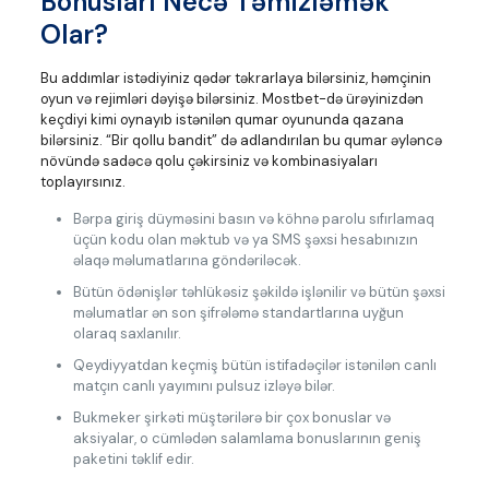
Bonusları Necə Təmizləmək
Olar?
Bu addımlar istədiyiniz qədər təkrarlaya bilərsiniz, həmçinin
oyun və rejimləri dəyişə bilərsiniz. Mostbet-də ürəyinizdən
keçdiyi kimi oynayıb istənilən qumar oyununda qazana
bilərsiniz. “Bir qollu bandit” də adlandırılan bu qumar əyləncə
növündə sadəcə qolu çəkirsiniz və kombinasiyaları
toplayırsınız.
Bərpa giriş düyməsini basın və köhnə parolu sıfırlamaq
üçün kodu olan məktub və ya SMS şəxsi hesabınızın
əlaqə məlumatlarına göndəriləcək.
Bütün ödənişlər təhlükəsiz şəkildə işlənilir və bütün şəxsi
məlumatlar ən son şifrələmə standartlarına uyğun
olaraq saxlanılır.
Qeydiyyatdan keçmiş bütün istifadəçilər istənilən canlı
matçın canlı yayımını pulsuz izləyə bilər.
Bukmeker şirkəti müştərilərə bir çox bonuslar və
aksiyalar, o cümlədən salamlama bonuslarının geniş
paketini təklif edir.