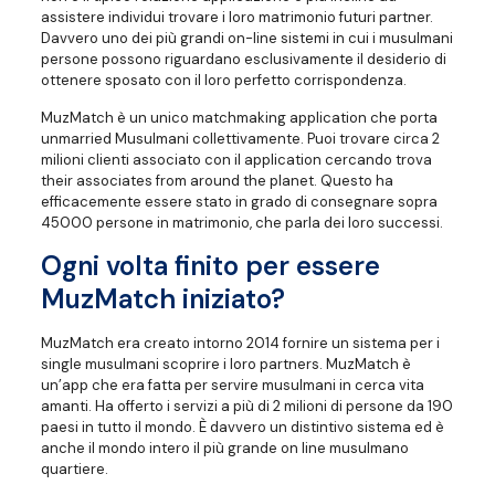
assistere individui trovare i loro matrimonio futuri partner.
Davvero uno dei più grandi on-line sistemi in cui i musulmani
persone possono riguardano esclusivamente il desiderio di
ottenere sposato con il loro perfetto corrispondenza.
MuzMatch è un unico matchmaking application che porta
unmarried Musulmani collettivamente. Puoi trovare circa 2
milioni clienti associato con il application cercando trova
their associates from around the planet. Questo ha
efficacemente essere stato in grado di consegnare sopra
45000 persone in matrimonio, che parla dei loro successi.
Ogni volta finito per essere
MuzMatch iniziato?
MuzMatch era creato intorno 2014 fornire un sistema per i
single musulmani scoprire i loro partners. MuzMatch è
un’app che era fatta per servire musulmani in cerca vita
amanti. Ha offerto i servizi a più di 2 milioni di persone da 190
paesi in tutto il mondo. È davvero un distintivo sistema ed è
anche il mondo intero il più grande on line musulmano
quartiere.