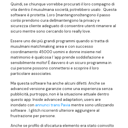
Quindi, se chiunque vorrebbe procurati il loro compagno di
vita dentro il musulmana società, potrebbero usalo . Questa
software è protetta. Loro {mantengono|tengono il passo
con|si prendono cura del|mantengono la privacy e
sicurezza cliente adeguato di consentire utenti rimanere al
sicuro mentre sono cercando loro really love.
Essere uno dei più grandi programmi quando si tratta di
musulmani matchmaking area e con successo
coordinamento 45000 uomini e donne insieme nel
matrimonio è qualcosa l ‘app prende soddisfazione e
sensibilmente molto! È davvero è un sicuro programma in
cui persone possono connettersi e scoprire il loro
particolare associates.
Ma questa software ha anche alcuni difetti. Anche se
advanced versione garanzie come una esperienza senza
pubblicità, purtroppo, non è la situazione attuale dentro
questo app. Inside advanced adaptation, users are
inondato con
annunci trans Pavia
mentre sono utilizzando
software . I glitch ricorrenti ulteriore aggiungere al
frustrazione per persone.
Anche se profilo di sfocatura elemento era stato coinvolto