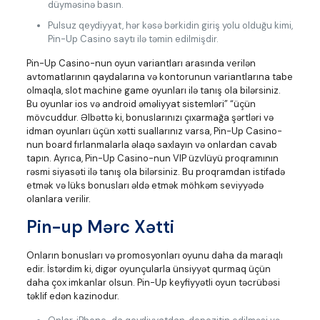
düyməsinə basın.
Pulsuz qeydiyyat, hər kəsə bərkidin giriş yolu olduğu kimi,
Pin-Up Casino saytı ilə təmin edilmişdir.
Pin-Up Casino-nun oyun variantları arasında verilən
avtomatlarının qaydalarına və kontorunun variantlarına tabe
olmaqla, slot machine game oyunları ilə tanış ola bilərsiniz.
Bu oyunlar ios və android əməliyyat sistemləri” “üçün
mövcuddur. Əlbəttə ki, bonuslarınızı çıxarmağa şərtləri və
idman oyunları üçün xətti suallarınız varsa, Pin-Up Casino-
nun board fırlanmalarla əlaqə saxlayın və onlardan cavab
tapın. Ayrıca, Pin-Up Casino-nun VIP üzvlüyü proqramının
rəsmi siyasəti ilə tanış ola bilərsiniz. Bu proqramdan istifadə
etmək və lüks bonusları əldə etmək möhkəm seviyyədə
olanlara verilir.
Pin-up Mərc Xətti
Onların bonusları və promosyonları oyunu daha da maraqlı
edir. İstərdim ki, digər oyunçularla ünsiyyət qurmaq üçün
daha çox imkanlar olsun. Pin-Up keyfiyyətli oyun təcrübəsi
təklif edən kazinodur.