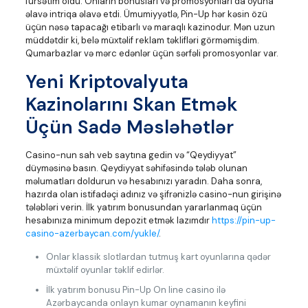
fürsətim oldu. Onların bonusları və promosyonları da oyuna
əlavə intriqa əlavə etdi. Ümumiyyətlə, Pin-Up hər kəsin özü
üçün nəsə tapacağı etibarlı və maraqlı kazinodur. Mən uzun
müddətdir ki, belə müxtəlif reklam təklifləri görməmişdim.
Qumarbazlar və mərc edənlər üçün sərfəli promosyonlar var.
Yeni Kriptovalyuta
Kazinolarını Skan Etmək
Üçün Sadə Məsləhətlər
Casino-nun sah veb saytına gedin və “Qeydiyyat”
düyməsinə basın. Qeydiyyat səhifəsində tələb olunan
məlumatları doldurun və hesabınızı yaradın. Daha sonra,
hazırda olan istifadəçi adınız və şifrənizlə casino-nun girişinə
tələbləri verin. İlk yatırım bonusundan yararlanmaq üçün
hesabınıza minimum depozit etmək lazımdır
https://pin-up-
casino-azerbaycan.com/yukle/
.
Onlar klassik slotlardan tutmuş kart oyunlarına qədər
müxtəlif oyunlar təklif edirlər.
İlk yatırım bonusu Pin-Up On line casino ilə
Azərbaycanda onlayn kumar oynamanın keyfini