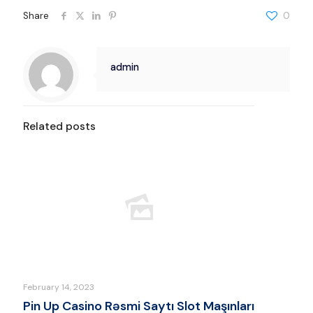
Share
0
admin
Related posts
February 14, 2023
Pin Up Casino Rəsmi Saytı Slot Maşınları