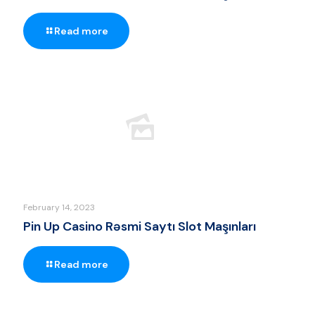
Read more
February 14, 2023
Pin Up Casino Rəsmi Saytı Slot Maşınları
Read more