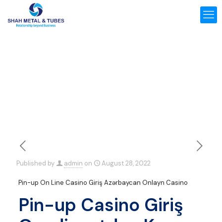
Published by
admin
on
August 28, 2022
Pin-up On Line Casino Giriş Azərbaycan Onlayn Casino
Pin-up Casino Giriş