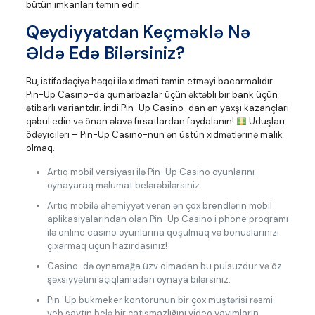
bütün imkanları təmin edir.
Qeydiyyatdan Keçməklə Nə
Əldə Edə Bilərsiniz?
Bu, istifadəçiyə həqqi ilə xidməti təmin etməyi bacarmalıdır.
Pin-Up Casino-da qumarbazlar üçün əktəbli bir bank üçün
ətibarlı variantdır. İndi Pin-Up Casino-dan ən yaxşı kazançları
qəbul edin və önan əlavə fırsatlardan faydalanın!
Uduşları
ödəyiciləri – Pin-Up Casino-nun ən üstün xidmətlərinə malik
olmaq.
Artıq mobil versiyası ilə Pin-Up Casino oyunlarını
oynayaraq məlumat belərəbilərsiniz.
Artıq mobilə əhəmiyyət verən ən çox brendlərin mobil
aplikasiyalarından olan Pin-Up Casino i phone proqramı
ilə online casino oyunlarına qoşulmaq və bonuslarınızı
çıxarmaq üçün hazırdasınız!
Casino-də oynamağa üzv olmadan bu pulsuzdur və öz
şəxsiyyətini açıqlamadan oynaya bilərsiniz.
Pin-Up bukmeker kontorunun bir çox müştərisi rəsmi
veb saytın belə bir çatışmazlığını video yayımların