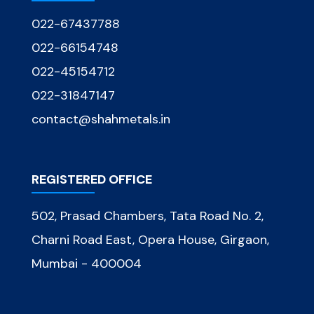
022-67437788
022-66154748
022-45154712
022-31847147
contact@shahmetals.in
REGISTERED OFFICE
502, Prasad Chambers, Tata Road No. 2,
Charni Road East, Opera House, Girgaon,
Mumbai - 400004