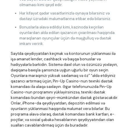
olmaması kimi qeyd edir.
Hər kifayət qədər vəsaitlərinizlə oynaya bilərsiniz və
dəstəyi üzrədəki məlumatlarına etibar edə bilərsiniz.
Bonuslarla əlavə edildiyi kimi, kazinoda keçirilən
oyunlardan əldə edilən qazancın çıxarılması haqqında
maraqlanan oyunçular üçün də məşğulluq və dəstək
imkanı veririk.
Saytda qeydiyyatdan keçmək və kontorunun yüklənməsi ilə
işə əmanət lender, cashback və başqa bonuslar və
hədiyyələrlə bərkidin. Sistemə daxil olun və özünüzü yoxlayın,
dəqiqanə baxışla şansınıza uyğun uğurlu bir oyun seçin.
Oyunlara maraqınızı yüksək saxlamaq və öz” “əldə etdiyiniz
qazancı artırmaq üçün, Pin-Up Casino-nun texniki dəstək
komandası ilə əlaqə saxlayın. Əgər telefonunuzda Pin-Up
Casino-nun proqramını yükləyirsinizsə, texniki dəstək
komandası bundan qeyri-mümkündən dəstək göstərəcəkdir.
Onlar, iPhone-da qeydiyyatdan, depozitin edilməsi və
oyunların yüklənməsi haqqında məlumat verə bilərlər. Bu
proqrama əlavə olaraq, dəstək komandası bank kartları, e-
poçtlar, və sosial şəbəkə hesablarının qeydiyyatından olan
sualları cavablandırmaq üçün də buradadır.