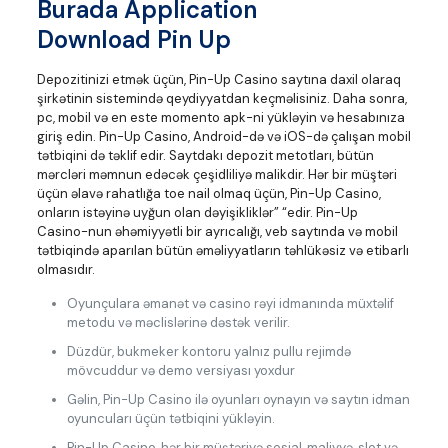
Burada Application
Download Pin Up
Depozitinizi etmək üçün, Pin-Up Casino saytına daxil olaraq
şirkətinin sistemində qeydiyyatdan keçməlisiniz. Daha sonra,
pc, mobil və en este momento apk-ni yükləyin və hesabınıza
giriş edin. Pin-Up Casino, Android-də və iOS-də çalışan mobil
tətbiqini də təklif edir. Saytdakı depozit metotları, bütün
mərcləri məmnun edəcək çeşidliliyə malikdir. Hər bir müştəri
üçün əlavə rahatlığa toe nail olmaq üçün, Pin-Up Casino,
onların istəyinə uyğun olan dəyişikliklər” “edir. Pin-Up
Casino-nun əhəmiyyətli bir ayrıcalığı, veb saytında və mobil
tətbiqində aparılan bütün əməliyyatların təhlükəsiz və etibarlı
olmasıdır.
Oyunçulara əmanət və casino rəyi idmanında müxtəlif
metodu və məclislərinə dəstək verilir.
Düzdür, bukmeker kontoru yalnız pullu rejimdə
mövcuddur və demo versiyası yoxdur
Gəlin, Pin-Up Casino ilə oyunları oynayın və saytın idman
oyuncuları üçün tətbiqini yükləyin.
Pin-Up Casino, hər bir müştəriyə sosial, maliyyə, slot və