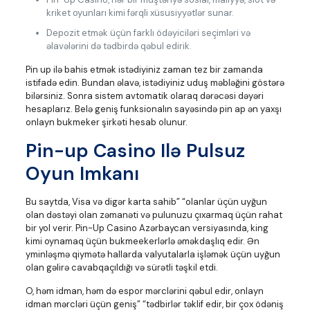
kriket oyunları kimi fərqli xüsusiyyətlər sunar.
Depozit etmək üçün farklı ödəyiciləri seçimləri və
əlavələrini də tədbirdə qəbul edirik.
Pin up ilə bahis etmək istədiyiniz zaman tez bir zamanda
istifadə edin. Bundan əlavə, istədiyiniz uduş məbləğini göstərə
bilərsiniz. Sonra sistem avtomatik olaraq dərəcəsi dəyəri
hesaplarız. Belə geniş funksionalın sayəsində pin ap ən yaxşı
onlayn bukmeker şirkəti hesab olunur.
Pin-up Casino Ilə Pulsuz
Oyun Imkanı
Bu saytda, Visa və digər karta sahib” “olanlar üçün uyğun
olan dəstəyi olan zəmanəti və pulunuzu çıxarmaq üçün rahat
bir yol verir. Pin-Up Casino Azərbaycan versiyasında, king
kimi oynamaq üçün bukmeekerlərlə əməkdaşlıq edir. Ən
yminləşmə qiymətə hallarda valyutalarla işləmək üçün uyğun
olan gəlirə cavabqaçıldığı və sürətli təşkil etdi.
O, həm idman, həm də espor mərclərini qəbul edir, onlayn
idman mərcləri üçün geniş” “tədbirlər təklif edir, bir çox ödəniş