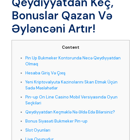
Qeydiyyatdan Keç,
Bonuslar Qazan Və
Əyləncəni Artır!
Content
Pin Up Bukmeker Kontorunda Necə Qeydi̇yyatdan
Olmaq
Hesaba Giriş Və Çıxış
Yeni Kriptovalyuta Kazinolarını Skan Etmək Üçün
Sadə Məsləhətlər
Pin-up On Line Casino Mobil Versiyasında Oyun
Seçkiləri
Qeydiyyatdan Keçməklə Nə Əldə Edə Bilərsiniz?
Bonus Siyasəti Bukmeker Pin-up
Slot Oyunları
Live Oyunudur