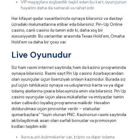
VIP məşqçilərə xoşbəxtlik təşkil edən bu kart, oyunçunun
həyatını daha da səmərəli və rahat edir.
Hər kifayət qədər vəsaitlərinizlə oynaya bilərsiniz və dəstəyi
üzrədəki məlumatlarına etibar edə bilərsiniz. Pin-Up Online
casino, canlı casino ilə təmin edir ki, daha xoş bir
xüsusiyyətdir. Bu variantlar arasında Texas Hold’em, Omaha
Hold’em və daha bir çoxu var.
Live Oyunudur
Siz həm rəsmi internet saytında, həm də kazino proqramında
oynaya bilərsiniz. Rəsmi sayt Pin Up casino Azərbaycandan
olan oyunçular üçün lisenziyalı onlayn kazinodur. Burada siz
pul üçün təhlükəsiz oynaya və uduşlarınızı karta və ya digər
ödəniş alətlərinə çıxara biləcəyinizə əmin ola bilərsiniz. Pin Up
casino oyunçular üçün əlavə mükafatlar və imtiyazlar təmin
edən cəlbedici loyallıq proqramına malikdir. Hesabın
doldurulması üçün pincoinlər verilir – statuslar
qumarbazlara” “təyin olunan PNC. Kazinonun rəsmi saytında
aktivləşdirmək asan olan sərfəli bonuslar və promosyon
kodları təqdim edir.
Ayrıca, pin bukmekerlər var, kripto və digər ödəmə