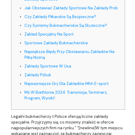
Jak Obstawiać Zakłady Sportowe Na Zakłady Prob
Czy Zakłady Piłkarskie Są Bezpieczne?
Czy Systemy Bukmacherskie Są Skuteczne?
Zakład Specjalny Na Sport
Sportowe Zakłady Bukmacherskie
Największe Błędy Przy Obstawianiu Zakładów Na
Piłkę Nożną
Zakłady Sportowe W Usa
Zakłady Pzbuk
Najważniejsze Gry Dla Zakładów Mhh E-sport
Mś W Biathlonie 2024: Transmisja, Terminarz,
Program, Wyniki!
Legalni bukmacherzy t Polsce oferują liczne zakłady
specjalne. Przyjrzyjmy się, co możemy znaleźć w ofercie
najpopularniejszych firm na rynku.” “[newline]W tym miejscu
wskazane jest zaznaczyć, że bukmacherzy zazwyczaj