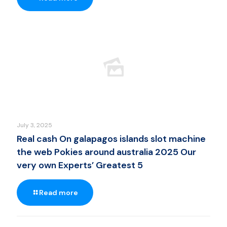
July 3, 2025
Real cash On galapagos islands slot machine
the web Pokies around australia 2025 Our
very own Experts’ Greatest 5
Read more