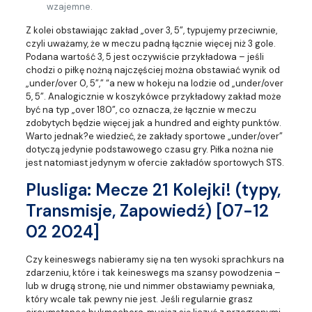
wzajemne.
Z kolei obstawiając zakład „over 3, 5”, typujemy przeciwnie,
czyli uważamy, że w meczu padną łącznie więcej niż 3 gole.
Podana wartość 3, 5 jest oczywiście przykładowa – jeśli
chodzi o piłkę nożną najczęściej można obstawiać wynik od
„under/over 0, 5”,” “a new w hokeju na lodzie od „under/over
5, 5”. Analogicznie w koszykówce przykładowy zakład może
być na typ „over 180”, co oznacza, że łącznie w meczu
zdobytych będzie więcej jak a hundred and eighty punktów.
Warto jednak?e wiedzieć, że zakłady sportowe „under/over”
dotyczą jedynie podstawowego czasu gry. Piłka nożna nie
jest natomiast jedynym w ofercie zakładów sportowych STS.
Plusliga: Mecze 21 Kolejki! (typy,
Transmisje, Zapowiedź) [07-12
02 2024]
Czy keineswegs nabieramy się na ten wysoki sprachkurs na
zdarzeniu, które i tak keineswegs ma szansy powodzenia –
lub w drugą stronę, nie und nimmer obstawiamy pewniaka,
który wcale tak pewny nie jest. Jeśli regularnie grasz