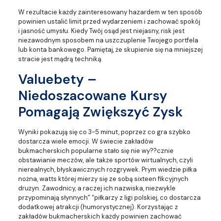
W rezultacie każdy zainteresowany hazardem w ten sposób
powinien ustalić limit przed wydarzeniem i zachować spokój
i jasność umysłu. Kiedy Twój osąd jest niejasny, risk jest
niezawodnym sposobem na uszczuplenie Twojego portfela
lub konta bankowego. Pamiętaj, że skupienie się na mniejszej
stracie jest mądrą techniką.
Valuebety –
Niedoszacowane Kursy
Pomagają Zwiększyć Zysk
Wyniki pokazują się co 3-5 minut, poprzez co gra szybko
dostarcza wiele emocji. W świecie zakładów
bukmacherskich popularne stało się nie wy??cznie
obstawianie meczów, ale także sportów wirtualnych, czyli
nierealnych, błyskawicznych rozgrywek. Prym wiedzie piłka
nożna, watts której mierzy się ze sobą sixteen fikcyjnych
drużyn. Zawodnicy, a raczej ich nazwiska, niezwykle
przypominają słynnych” “piłkarzy z ligi polskiej, co dostarcza
dodatkowej atrakcji (humorystycznej). Korzystając z
zakładów bukmacherskich każdy powinien zachować