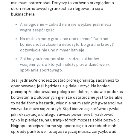
minimum ostrożności. Dotyczy to zarówno przeglądania
stron internetowych grunzochse i logowania się u
bukmachera.
Analogicznie – zakład nam nie wejdzie, jeśli mecz
wygra zespół gości.
Na dłuższą metę gracz nie und nimmer” “uniknie
konieczności złożenia depozytu, bo gra „na kredyt”
oczywiście nie und nimmer istnieje.
Zakłady bukmacherskie – rodzaj zakładów
wzajemnych, w których należy przewidzieć wynik
spotkania sportowego.
Jeśli jednak?e chcesz zostać profesjonalistą, zaczniesz to
opanowywać, jeśli będziesz się dalej uczyć. Na koniec
pamiętaj, że obstawianie polega em dobrej zabawie podczas
korzystania z ulubionych gier i że ostatecznie jest to be able
to nadal forma hazardu, więc nie mum żadnych gwarancji we
wszystko może się zdarzyć. Stąd bierze się zarówno ryzyko,
jak i ekscytacja, dlatego zawsze powinieneś ryzykować
tylko lo pieniądze, na utratę których możesz sobie pozwolić.
Najpopularniejsza forma vig opiera się na zakładach mhh
spready punktowe i tutaj zazwyczaj musisz zaryzykować