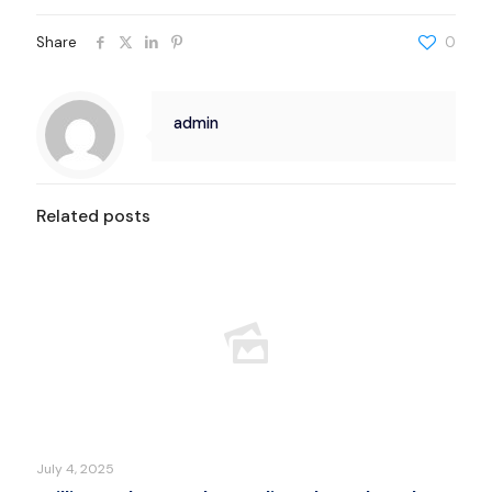
Share
0
admin
Related posts
July 4, 2025