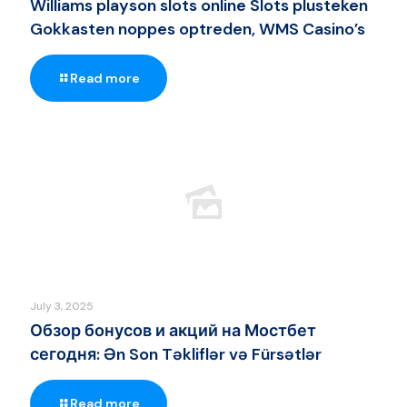
Williams playson slots online Slots plusteken
Gokkasten noppes optreden, WMS Casino’s
Read more
July 3, 2025
Обзор бонусов и акций на Мостбет
сегодня: Ən Son Təkliflər və Fürsətlər
Read more