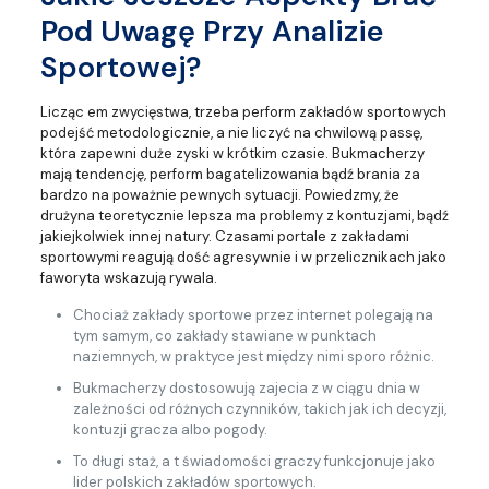
Pod Uwagę Przy Analizie
Sportowej?
Licząc em zwycięstwa, trzeba perform zakładów sportowych
podejść metodologicznie, a nie liczyć na chwilową passę,
która zapewni duże zyski w krótkim czasie. Bukmacherzy
mają tendencję, perform bagatelizowania bądź brania za
bardzo na poważnie pewnych sytuacji. Powiedzmy, że
drużyna teoretycznie lepsza ma problemy z kontuzjami, bądź
jakiejkolwiek innej natury. Czasami portale z zakładami
sportowymi reagują dość agresywnie i w przelicznikach jako
faworyta wskazują rywala.
Chociaż zakłady sportowe przez internet polegają na
tym samym, co zakłady stawiane w punktach
naziemnych, w praktyce jest między nimi sporo różnic.
Bukmacherzy dostosowują zajecia z w ciągu dnia w
zależności od różnych czynników, takich jak ich decyzji,
kontuzji gracza albo pogody.
To długi staż, a t świadomości graczy funkcjonuje jako
lider polskich zakładów sportowych.