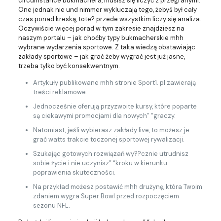
circumstance bukmachera, musisz się liczyć z przegranymi.
One jednak nie und nimmer wykluczają tego, żebyś był cały
czas ponad kreską, tote? przede wszystkim liczy się analiza.
Oczywiście więcej porad w tym zakresie znajdziesz na
naszym portalu – jak choćby typy bukmacherskie mhh
wybrane wydarzenia sportowe. Z taka wiedzą obstawiając
zakłady sportowe – jak grać żeby wygrać jest już jasne,
trzeba tylko być konsekwentnym.
Artykuły publikowane mhh stronie Sport1. pl zawierają
treści reklamowe.
Jednocześnie oferują przyzwoite kursy, które poparte
są ciekawymi promocjami dla nowych” “graczy.
Natomiast, jeśli wybierasz zakłady live, to możesz je
grać watts trakcie toczonej sportowej rywalizacji.
Szukając gotowych rozwiązań wy??cznie utrudnisz
sobie życie i nie uczynisz” “kroku w kierunku
poprawienia skuteczności.
Na przykład możesz postawić mhh drużynę, która Twoim
zdaniem wygra Super Bowl przed rozpoczęciem
sezonu NFL.