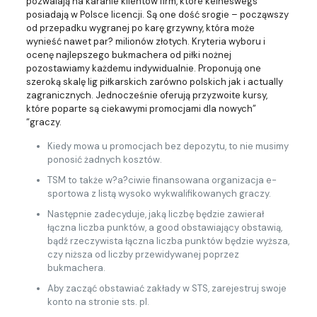
pozwalają na karanie klientów firm, które keineswegs
posiadają w Polsce licencji. Są one dość srogie – począwszy
od przepadku wygranej po karę grzywny, która może
wynieść nawet par? milionów złotych. Kryteria wyboru i
ocenę najlepszego bukmachera od piłki nożnej
pozostawiamy każdemu indywidualnie. Proponują one
szeroką skalę lig piłkarskich zarówno polskich jak i actually
zagranicznych. Jednocześnie oferują przyzwoite kursy,
które poparte są ciekawymi promocjami dla nowych”
“graczy.
Kiedy mowa u promocjach bez depozytu, to nie musimy
ponosić żadnych kosztów.
TSM to także w?a?ciwie finansowana organizacja e-
sportowa z listą wysoko wykwalifikowanych graczy.
Następnie zadecyduje, jaką liczbę będzie zawierał
łączna liczba punktów, a good obstawiający obstawią,
bądź rzeczywista łączna liczba punktów będzie wyższa,
czy niższa od liczby przewidywanej poprzez
bukmachera.
Aby zacząć obstawiać zakłady w STS, zarejestruj swoje
konto na stronie sts. pl.