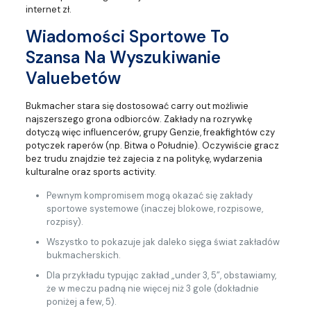
internet zł.
Wiadomości Sportowe To
Szansa Na Wyszukiwanie
Valuebetów
Bukmacher stara się dostosować carry out możliwie
najszerszego grona odbiorców. Zakłady na rozrywkę
dotyczą więc influencerów, grupy Genzie, freakfightów czy
potyczek raperów (np. Bitwa o Południe). Oczywiście gracz
bez trudu znajdzie też zajecia z na politykę, wydarzenia
kulturalne oraz sports activity.
Pewnym kompromisem mogą okazać się zakłady
sportowe systemowe (inaczej blokowe, rozpisowe,
rozpisy).
Wszystko to pokazuje jak daleko sięga świat zakładów
bukmacherskich.
Dla przykładu typując zakład „under 3, 5”, obstawiamy,
że w meczu padną nie więcej niż 3 gole (dokładnie
poniżej a few, 5).