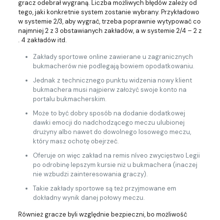
gracz odebrał wygraną. Liczba możliwych błędów zależy od
tego, jaki konkretnie system zostanie wybrany. Przykładowo
w systemie 2/3, aby wygrać, trzeba poprawnie wytypować co
najmniej 2 z 3 obstawianych zakładów, a w systemie 2/4 – 2 z
. 4 zakładów itd.
Zakłady sportowe online zawierane u zagranicznych
bukmacherów nie podlegają bowiem opodatkowaniu.
Jednak z technicznego punktu widzenia nowy klient
bukmachera musi najpierw założyć swoje konto na
portalu bukmacherskim.
Może to być dobry sposób na dodanie dodatkowej
dawki emocji do nadchodzącego meczu ulubionej
drużyny albo nawet do dowolnego losowego meczu,
który masz ochotę obejrzeć.
Oferuje on więc zakład na remis níveo zwycięstwo Legii
po odrobinę lepszym kursie niż u bukmachera (inaczej
nie wzbudzi zainteresowania graczy).
Takie zakłady sportowe są też przyjmowane em
dokładny wynik danej połowy meczu.
Również gracze byli względnie bezpieczni, bo możliwość