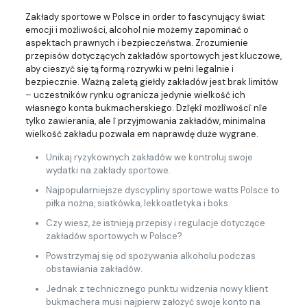
Zakłady sportowe w Polsce in order to fascynujący świat
emocji i możliwości, alcohol nie możemy zapominać o
aspektach prawnych i bezpieczeństwa. Zrozumienie
przepisów dotyczących zakładów sportowych jest kluczowe,
aby cieszyć się tą formą rozrywki w pełni legalnie i
bezpiecznie. Ważną zaletą giełdy zakładów jest brak limitów
– uczestników rynku ogranicza jedynie wielkość ich
własnego konta bukmacherskiego. Dzîękî możlîwoścî nîe
tylko zawierania, ale î przyjmowania zakładów, minimalna
wielkość zakładu pozwala em naprawdę duże wygrane.
Unikaj ryzykownych zakładów we kontroluj swoje
wydatki na zakłady sportowe.
Najpopularniejsze dyscypliny sportowe watts Polsce to
piłka nożna, siatkówka, lekkoatletyka i boks.
Czy wiesz, że istnieją przepisy i regulacje dotyczące
zakładów sportowych w Polsce?
Powstrzymaj się od spożywania alkoholu podczas
obstawiania zakładów.
Jednak z technicznego punktu widzenia nowy klient
bukmachera musi najpierw założyć swoje konto na