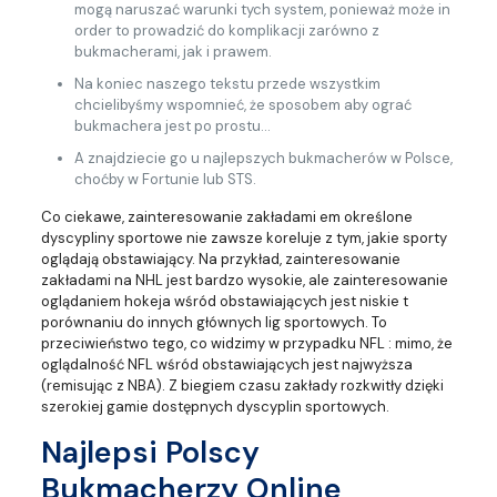
mogą naruszać warunki tych system, ponieważ może in
order to prowadzić do komplikacji zarówno z
bukmacherami, jak i prawem.
Na koniec naszego tekstu przede wszystkim
chcielibyśmy wspomnieć, że sposobem aby ograć
bukmachera jest po prostu…
A znajdziecie go u najlepszych bukmacherów w Polsce,
choćby w Fortunie lub STS.
Co ciekawe, zainteresowanie zakładami em określone
dyscypliny sportowe nie zawsze koreluje z tym, jakie sporty
oglądają obstawiający. Na przykład, zainteresowanie
zakładami na NHL jest bardzo wysokie, ale zainteresowanie
oglądaniem hokeja wśród obstawiających jest niskie t
porównaniu do innych głównych lig sportowych. To
przeciwieństwo tego, co widzimy w przypadku NFL : mimo, że
oglądalność NFL wśród obstawiających jest najwyższa
(remisując z NBA). Z biegiem czasu zakłady rozkwitły dzięki
szerokiej gamie dostępnych dyscyplin sportowych.
Najlepsi Polscy
Bukmacherzy Online