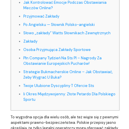
Jak Kontrolować Emocje Podczas Obstawiania
Meczów Online?
Przyjmować Zakłady
Po Angielsku — Słownik Polsko-angielski
Słowo „zakłady” Watts Słownikach Zewnętrznych
Zakłady
Osoba Przyjmująca Zakłady Sportowe
Pln Company Tydzień Na Sts Pl – Nagrody Za
Obstawianie Europejskich Pucharów!
Strategie Bukmacherskie Online – Jak Obstawiać,
Żeby Wygrać U Buka?
Twoje Ulubione Dyscypliny T Ofercie Sts
Ii Okres Międzywojenny: Złote Petardo Dla Polskiego
Sportu
To wygodna opcja dla wielu osób, ale też wiąże się z pewnymi
aspektami prawno-bezpieczeństwa. Polskie przepisy jasno
określają, że tylko legalni operatorzy mogą oferować zakłady