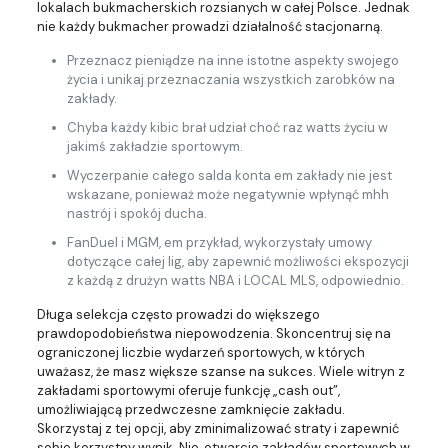
lokalach bukmacherskich rozsianych w całej Polsce. Jednak
nie każdy bukmacher prowadzi działalność stacjonarną.
Przeznacz pieniądze na inne istotne aspekty swojego
życia i unikaj przeznaczania wszystkich zarobków na
zakłady.
Chyba każdy kibic brał udział choć raz watts życiu w
jakimś zakładzie sportowym.
Wyczerpanie całego salda konta em zakłady nie jest
wskazane, ponieważ może negatywnie wpłynąć mhh
nastrój i spokój ducha.
FanDuel i MGM, em przykład, wykorzystały umowy
dotyczące całej lig, aby zapewnić możliwości ekspozycji
z każdą z drużyn watts NBA i LOCAL MLS, odpowiednio.
Długa selekcja często prowadzi do większego
prawdopodobieństwa niepowodzenia. Skoncentruj się na
ograniczonej liczbie wydarzeń sportowych, w których
uważasz, że masz większe szanse na sukces. Wiele witryn z
zakładami sportowymi oferuje funkcję „cash out”,
umożliwiającą przedwczesne zamknięcie zakładu.
Skorzystaj z tej opcji, aby zminimalizować straty i zapewnić
sobie korzystny wynik. Nie, otwarcie zakładów sportowych w