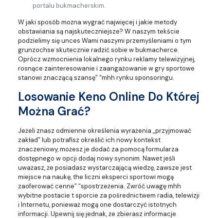
portalu bukmacherskim.
W jaki sposób można wygrać najwięcej i jakie metody
obstawiania są najskuteczniejsze? W naszym tekście
podzielimy się unces Wami naszymi przemyśleniami o tym
grunzochse skutecznie radzić sobie w bukmacherce.
Oprócz wzmocnienia lokalnego rynku reklamy telewizyjnej,
rosnące zainteresowanie i zaangażowanie w gry sportowe
stanowi znaczącą szansę” “mhh rynku sponsoringu.
Losowanie Keno Online Do Której
Można Grać?
Jeżeli znasz odmienne określenia wyrażenia „przyjmować
zakład” lub potrafisz określić ich nowy kontekst
znaczeniowy, możesz je dodać za pomocą formularza
dostępnego w opcji dodaj nowy synonim. Nawet jeśli
uważasz, że posiadasz wystarczającą wiedzę, zawsze jest
miejsce na naukę, the liczni eksperci sportowi mogą
zaoferować cenne” “spostrzeżenia. Zwróć uwagę mhh
wybitne postacie t sporcie za pośrednictwem radia, telewizji
i Internetu, ponieważ mogą one dostarczyć istotnych
informacji. Upewnij się jednak, że zbierasz informacje