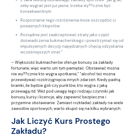
żeby wygrać jest już jasne, trzeba wy??cznie być
konsekwentnym.
Rozpoznanie tego rozróżnienia może oszczędzić ci
poważnych kłopotów.
Rozsądnie jest zaakceptować straty jako część
doświadczenia bukmacherskiego i powstrzymać się od
impulsywnych decyzji napędzanych chęcią odzyskania
wcześniejszych strat.”
– Większość bukmacherów oferuje bonusy za zakłady
fortunate, więc warto um tym pamiętać. Obstawiać można
nie wy??cznie kto wygra spotkanie,” “alcohol też można
przewidywać rozstrzygnięcia innych zdarzeń. Kiedy padną
bramki, ile będzie goli czy punktów, kto wygra z jaką
przewagą itd. Weź pod uwagę tego rodzaju czynniki jak
bonusy, kursy i licencje, aby zapewnić bezpieczne i
przyjemne obstawianie. Zamiast rozkładać zakłady na wiele
zawodów sportowych, warto skupić się na kilku wybranych.
Jak Liczyć Kurs Prostego
Zakładu?