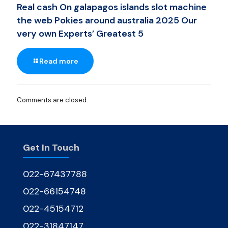
Real cash On galapagos islands slot machine
the web Pokies around australia 2025 Our
very own Experts’ Greatest 5
Read more
Comments are closed.
Get In Touch
022-67437788
022-66154748
022-45154712
022-31847147