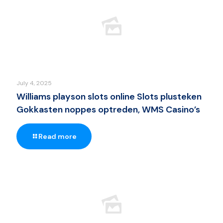
July 4, 2025
Williams playson slots online Slots plusteken
Gokkasten noppes optreden, WMS Casino’s
Read more