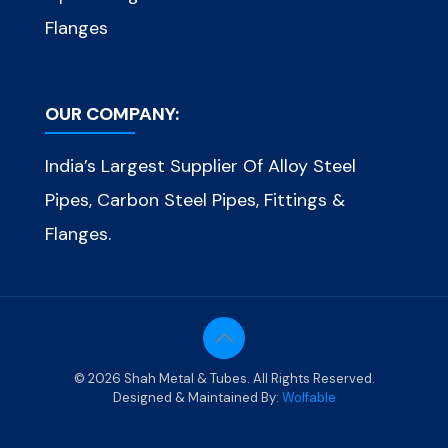
Flanges
OUR COMPANY:
India’s Largest Supplier Of Alloy Steel
Pipes, Carbon Steel Pipes, Fittings &
Flanges.
© 2026 Shah Metal & Tubes. All Rights Reserved.
Designed & Maintained By:
Wolfable