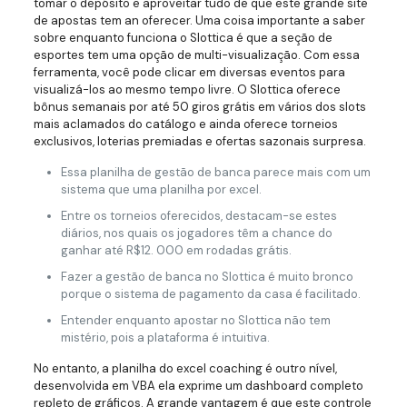
tomar o depósito e aproveitar tudo de que este grande site
de apostas tem an oferecer. Uma coisa importante a saber
sobre enquanto funciona o Slottica é que a seção de
esportes tem uma opção de multi-visualização. Com essa
ferramenta, você pode clicar em diversas eventos para
visualizá-los ao mesmo tempo livre. O Slottica oferece
bônus semanais por até 50 giros grátis em vários dos slots
mais aclamados do catálogo e ainda oferece torneios
exclusivos, loterias premiadas e ofertas sazonais surpresa.
Essa planilha de gestão de banca parece mais com um
sistema que uma planilha por excel.
Entre os torneios oferecidos, destacam-se estes
diários, nos quais os jogadores têm a chance do
ganhar até R$12. 000 em rodadas grátis.
Fazer a gestão de banca no Slottica é muito bronco
porque o sistema de pagamento da casa é facilitado.
Entender enquanto apostar no Slottica não tem
mistério, pois a plataforma é intuitiva.
No entanto, a planilha do excel coaching é outro nível,
desenvolvida em VBA ela exprime um dashboard completo
repleto de gráficos. A grande vantagem é que este controle