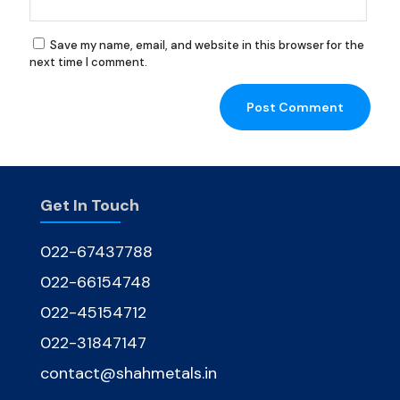
Save my name, email, and website in this browser for the
next time I comment.
Get In Touch
022-67437788
022-66154748
022-45154712
022-31847147
contact@shahmetals.in