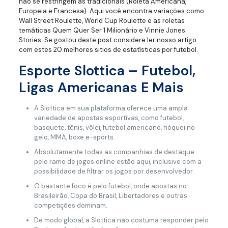
não se restringem às tradicionais (Roleta Americana,
Europeia e Francesa). Aqui você encontra variações como
Wall Street Roulette, World Cup Roulette e as roletas
temáticas Quem Quer Ser 1 Milionário e Vinnie Jones
Stories. Se gostou deste post considere ler nosso artigo
com estes 20 melhores sitios de estatísticas por futebol.
Esporte Slottica – Futebol,
Ligas Americanas E Mais
A Slottica em sua plataforma oferece uma ampla
variedade de apostas esportivas, como futebol,
basquete, tênis, vôlei, futebol americano, hóquei no
gelo, MMA, boxe e-sports.
Absolutamente todas as companhias de destaque
pelo ramo de jogos online estão aqui, inclusive com a
possibilidade de filtrar os jogos por desenvolvedor.
O bastante foco é pelo futebol, onde apostas no
Brasileirão, Copa do Brasil, Libertadores e outras
competições dominam.
De modo global, a Slottica não costuma responder pelo