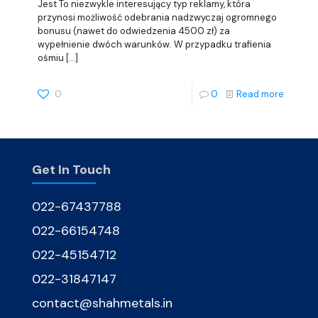
Jest To niezwykle interesujący typ reklamy, która
przynosi możliwość odebrania nadzwyczaj ogromnego
bonusu (nawet do odwiedzenia 4500 zł) za
wypełnienie dwóch warunków. W przypadku trafienia
ośmiu
[…]
0
0
Read more
Get In Touch
022-67437788
022-66154748
022-45154712
022-31847147
contact@shahmetals.in